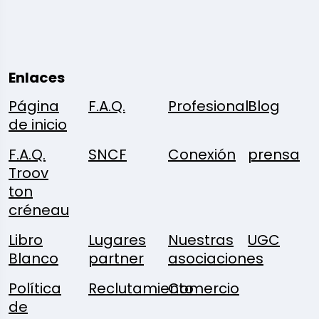
Enlaces
Página
F.A.Q.
Profesional
Blog
de inicio
F.A.Q.
SNCF
Conexión
prensa
Troov
ton
créneau
Libro
Lugares
Nuestras
UGC
Blanco
partner
asociaciones
Política
Reclutamiento
Comercio
de