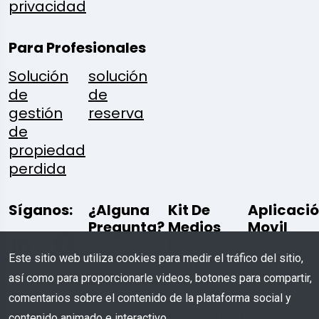
privacidad
Para Profesionales
Solución
solución
de
de
gestión
reserva
de
propiedad
perdida
Síganos:
¿Alguna
Kit De
Aplicaci
Pregunta?
Medios
Movil
De
Este sitio web utiliza cookies para medir el tráfico del sitio,
Comunicación
Escríbenos
así como para proporcionarle videos, botones para compartir,
comentarios sobre el contenido de la plataforma social y
Descargar
contenido animado e interactivo.