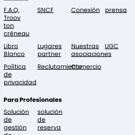
F.A.Q.
SNCF
Conexión
prensa
Troov
ton
créneau
Libro
Lugares
Nuestras
UGC
Blanco
partner
asociaciones
Política
Reclutamiento
Comercio
de
privacidad
Para Profesionales
Solución
solución
de
de
gestión
reserva