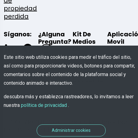
de
propiedad
perdida
Síganos:
¿Alguna
Kit De
Aplicaci
Pregunta?
Medios
Movil
De
Comunicación
Este sitio web utiliza cookies para medir el tráfico del sitio,
Escríbenos
así como para proporcionarle videos, botones para compartir,
comentarios sobre el contenido de la plataforma social y
Descargar
contenido animado e interactivo.
descubra más y establezca rastreadores, lo invitamos a leer
nuestra
política de privacidad
.
© COPYRIGHT 2026 - Todos los derechos
reservados a TROOV
Administrar cookies