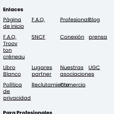
Enlaces
Página
F.A.Q.
Profesional
Blog
de inicio
F.A.Q.
SNCF
Conexión
prensa
Troov
ton
créneau
Libro
Lugares
Nuestras
UGC
Blanco
partner
asociaciones
Política
Reclutamiento
Comercio
de
privacidad
Para Profesionales