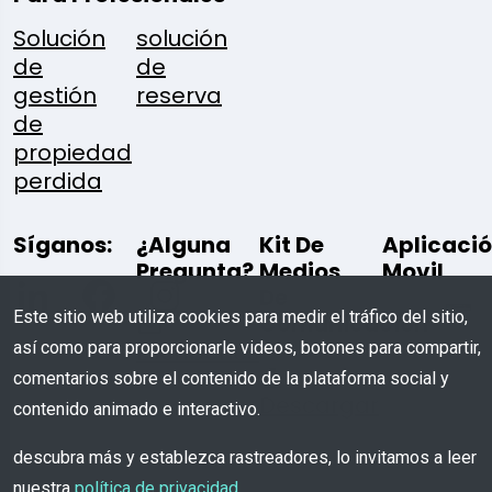
Solución
solución
de
de
gestión
reserva
de
propiedad
perdida
Síganos:
¿Alguna
Kit De
Aplicaci
Pregunta?
Medios
Movil
De
Este sitio web utiliza cookies para medir el tráfico del sitio,
Comunicación
así como para proporcionarle videos, botones para compartir,
Escríbenos
comentarios sobre el contenido de la plataforma social y
Descargar
contenido animado e interactivo.
descubra más y establezca rastreadores, lo invitamos a leer
nuestra
política de privacidad
.