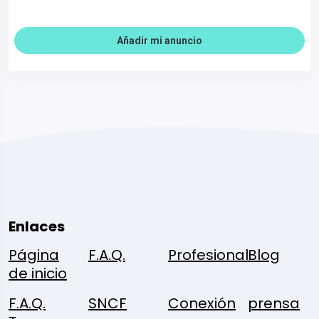
Añadir mi anuncio
Enlaces
Página
F.A.Q.
Profesional
Blog
de inicio
F.A.Q.
SNCF
Conexión
prensa