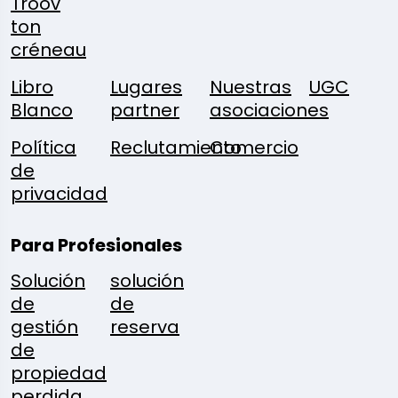
Troov
ton
créneau
Libro
Lugares
Nuestras
UGC
Blanco
partner
asociaciones
Política
Reclutamiento
Comercio
de
privacidad
Para Profesionales
Solución
solución
de
de
gestión
reserva
de
propiedad
perdida