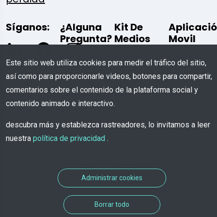
Síganos:
¿Alguna
Kit De
Aplicaci
Pregunta?
Medios
Movil
De
Comunicación
Este sitio web utiliza cookies para medir el tráfico del sitio,
Escríbenos
así como para proporcionarle videos, botones para compartir,
comentarios sobre el contenido de la plataforma social y
Descargar
contenido animado e interactivo.
descubra más y establezca rastreadores, lo invitamos a leer
nuestra
política de privacidad
.
© COPYRIGHT 2026 - Todos los derechos
reservados a TROOV
Administrar cookies
Borrar todo