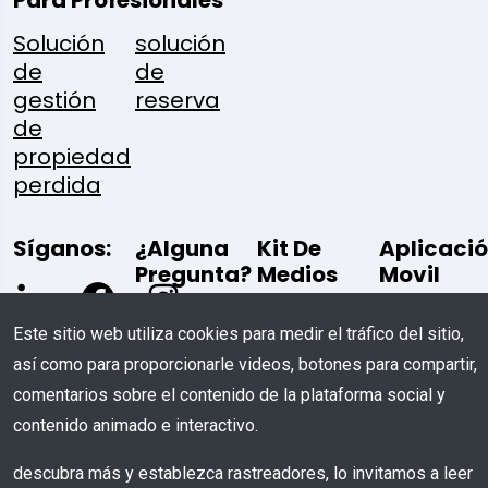
Para Profesionales
Solución
solución
de
de
gestión
reserva
de
propiedad
perdida
Síganos:
¿Alguna
Kit De
Aplicaci
Pregunta?
Medios
Movil
De
Comunicación
Este sitio web utiliza cookies para medir el tráfico del sitio,
Escríbenos
así como para proporcionarle videos, botones para compartir,
comentarios sobre el contenido de la plataforma social y
Descargar
contenido animado e interactivo.
descubra más y establezca rastreadores, lo invitamos a leer