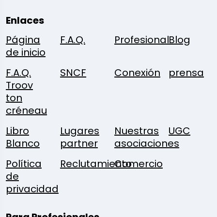
Enlaces
Página
F.A.Q.
Profesional
Blog
de inicio
F.A.Q.
SNCF
Conexión
prensa
Troov
ton
créneau
Libro
Lugares
Nuestras
UGC
Blanco
partner
asociaciones
Política
Reclutamiento
Comercio
de
privacidad