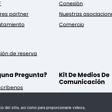
F
Conexión
res partner
Nuestras asociacion
utamiento
Comercio
ción de reserva
guna Pregunta?
Kit De Medios De
Comunicación
críbenos
Descargar
ico del sitio, así como para proporcionarle videos,