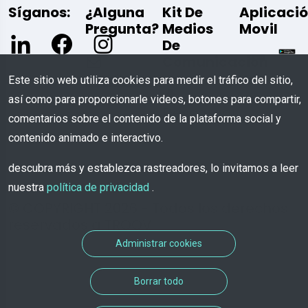
Síganos:
¿Alguna
Kit De
Aplicaci
Pregunta?
Medios
Movil
De
Comunicación
Escríbenos
Este sitio web utiliza cookies para medir el tráfico del sitio,
así como para proporcionarle videos, botones para compartir,
Descargar
comentarios sobre el contenido de la plataforma social y
contenido animado e interactivo.
descubra más y establezca rastreadores, lo invitamos a leer
nuestra
política de privacidad
.
© COPYRIGHT 2026 - Todos los derechos
reservados a TROOV
Administrar cookies
Borrar todo