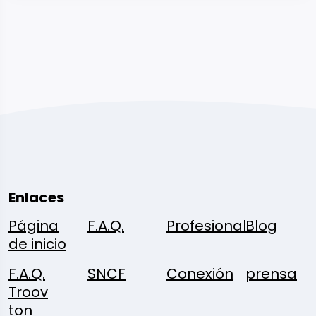
Enlaces
Página
F.A.Q.
Profesional
Blog
de inicio
F.A.Q.
SNCF
Conexión
prensa
Troov
ton