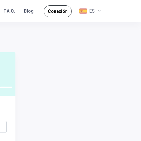
F.A.Q.
ES
Blog
Conexión