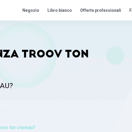
Offerte professionali
F
Negozio
Libro bianco
NZA TROOV TON
EAU?
roov ton creneau?