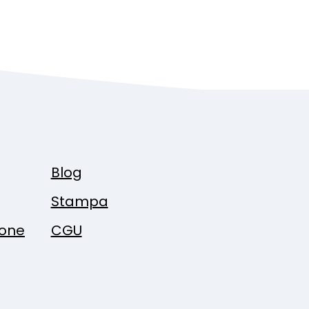
Blog
Stampa
ione
CGU