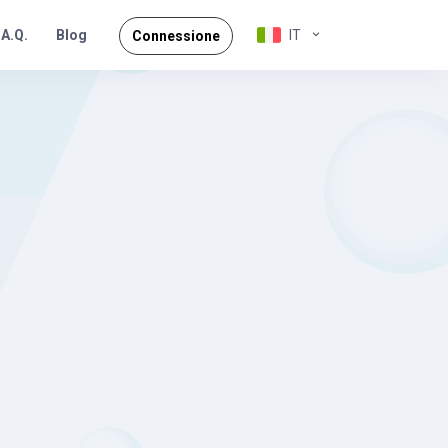
.A.Q.
IT
Blog
Connessione