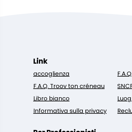
Link
accoglienza
F.A.Q
F.A.Q. Troov ton créneau
SNC
Libro bianco
Luog
Informativa sulla privacy
Recl