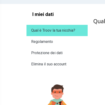
I miei dati
Qual
Qual è Troov la tua nicchia?
Regolamento
Protezione dei dati
Elimina il suo account