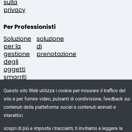
sulla
privacy
Per Professionisti
Soluzione
soluzione
per la
di
gestione
prenotazione
degli
oggetti
smarriti
Questo sito Web utilizza i cookie per misurare il traffico del
Seguiteci:
Qualche
Media
App Per
sito e per fornire video, pulsanti di condivisione, feedback sui
Domanda?
Kit
Dispositiv
Mobili
contenuti delle piattaforme social e contenuti animati e
interattivi.
Scriveteci
Scaricare
scopri di più e imposta i traccianti, ti invitiamo a leggere la