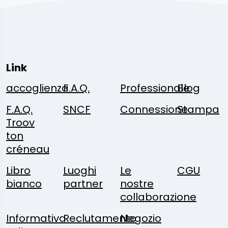
Link
accoglienza
F.A.Q.
Professionale
Blog
F.A.Q.
SNCF
Connessione
Stampa
Troov
ton
créneau
Libro
Luoghi
Le
CGU
bianco
partner
nostre
collaborazione
Informativa
Reclutamento
Negozio