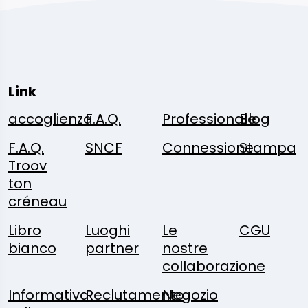
Link
accoglienza
F.A.Q.
Professionale
Blog
F.A.Q.
SNCF
Connessione
Stampa
Troov
ton
créneau
Libro
Luoghi
Le
CGU
bianco
partner
nostre
collaborazione
Informativa
Reclutamento
Negozio