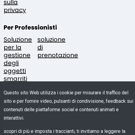
sulla
privacy
Per Professionisti
Soluzione
soluzione
per la
di
gestione
prenotazione
degli
oggetti
smarriti
Questo sito Web utilizza i cookie per misurare il traffico del
Seguiteci:
Qualche
Media
App Per
sito e per fornire video, pulsanti di condivisione, feedback sui
Domanda?
Kit
Dispositiv
Mobili
contenuti delle piattaforme social e contenuti animati e
interattivi.
Scriveteci
Scaricare
scopri di più e imposta i traccianti, ti invitiamo a leggere la