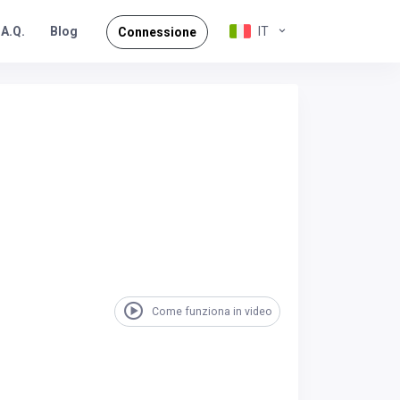
.A.Q.
IT
Blog
Connessione
Come funziona in video