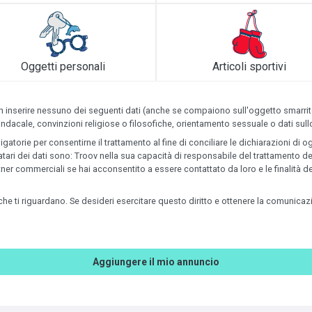
Oggetti personali
Articoli sportivi
 inserire nessuno dei seguenti dati (anche se compaiono sull'oggetto smarrito): 
indacale, convinzioni religiose o filosofiche, orientamento sessuale o dati sullo
orie per consentirne il trattamento al fine di conciliare le dichiarazioni di ogge
natari dei dati sono: Troov nella sua capacità di responsabile del trattamento de
partner commerciali se hai acconsentito a essere contattato da loro e le finalit
ni che ti riguardano. Se desideri esercitare questo diritto e ottenere la comunica
Aggiungere il mio annuncio