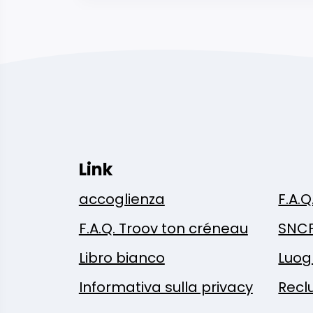
Link
accoglienza
F.A.Q
F.A.Q. Troov ton créneau
SNC
Libro bianco
Luog
Informativa sulla privacy
Recl