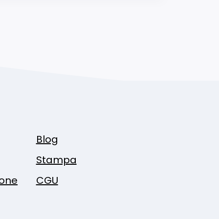
Blog
Stampa
ione
CGU