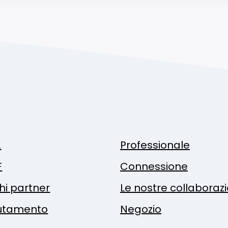
.
Professionale
F
Connessione
hi partner
Le nostre collaboraz
utamento
Negozio