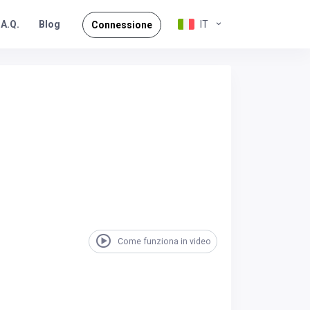
.A.Q.
IT
Blog
Connessione
Come funziona in video