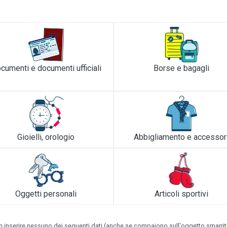
cumenti e documenti ufficiali
Borse e bagagli
Gioielli, orologio
Abbigliamento e accessor
Oggetti personali
Articoli sportivi
 inserire nessuno dei seguenti dati (anche se compaiono sull'oggetto smarrito): 