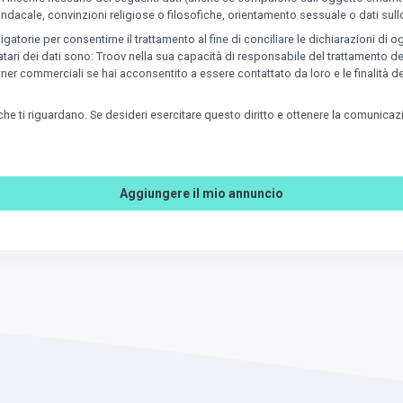
indacale, convinzioni religiose o filosofiche, orientamento sessuale o dati sullo
orie per consentirne il trattamento al fine di conciliare le dichiarazioni di ogge
natari dei dati sono: Troov nella sua capacità di responsabile del trattamento de
partner commerciali se hai acconsentito a essere contattato da loro e le finalit
ni che ti riguardano. Se desideri esercitare questo diritto e ottenere la comunica
Aggiungere il mio annuncio