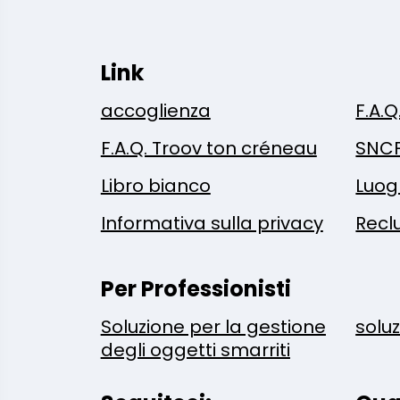
Link
accoglienza
F.A.Q
F.A.Q. Troov ton créneau
SNC
Libro bianco
Luog
Informativa sulla privacy
Recl
Per Professionisti
Soluzione per la gestione
solu
degli oggetti smarriti