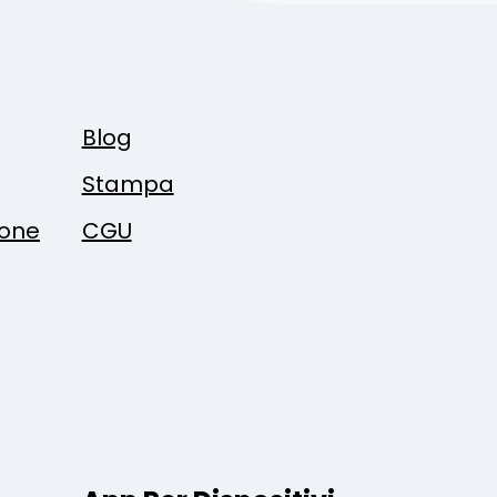
Blog
Stampa
ione
CGU