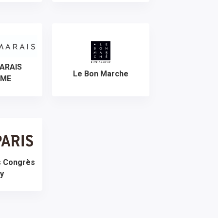
MARAIS
Le Bon Marche
MME
s Congrès
sy