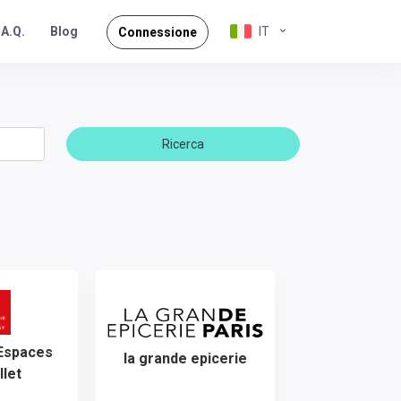
.A.Q.
IT
Blog
Connessione
Ricerca
 Espaces
la grande epicerie
llet