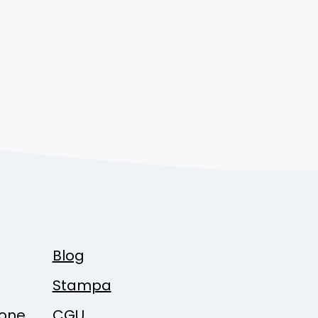
Blog
Stampa
ione
CGU