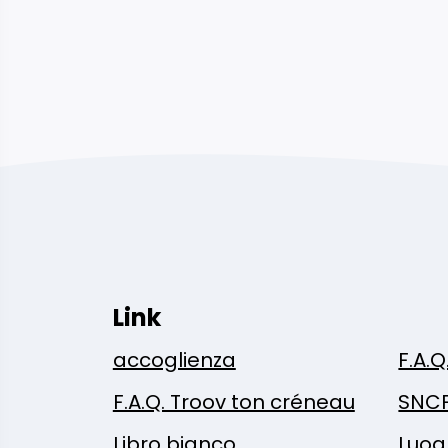
Link
accoglienza
F.A.Q
F.A.Q. Troov ton créneau
SNC
Libro bianco
Luog