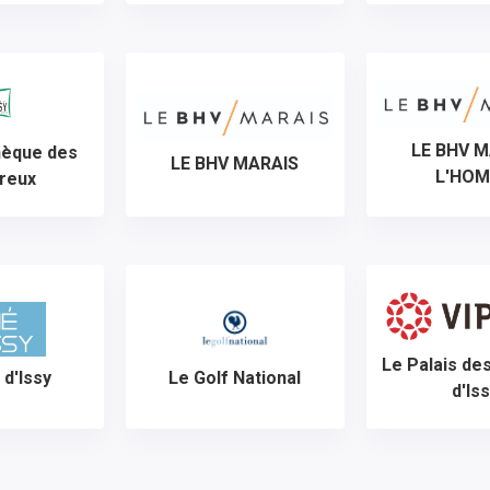
LE BHV 
hèque des
LE BHV MARAIS
L'HO
reux
Le Palais de
 d'Issy
Le Golf National
d'Is