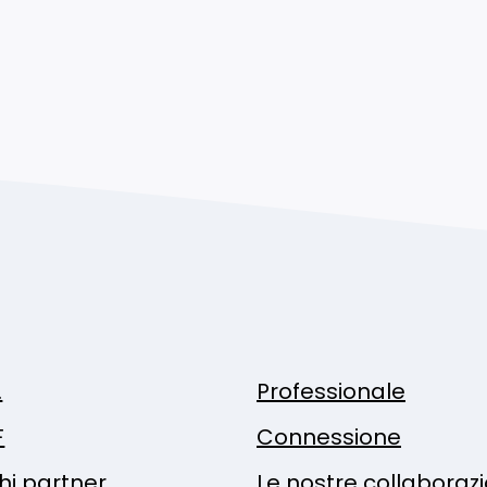
.
Professionale
F
Connessione
hi partner
Le nostre collaboraz