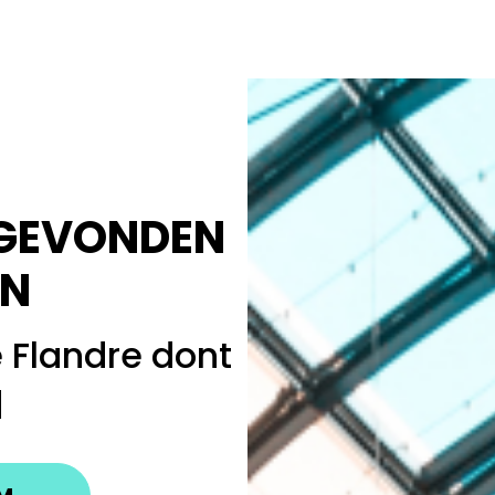
 GEVONDEN
N
Flandre dont
q