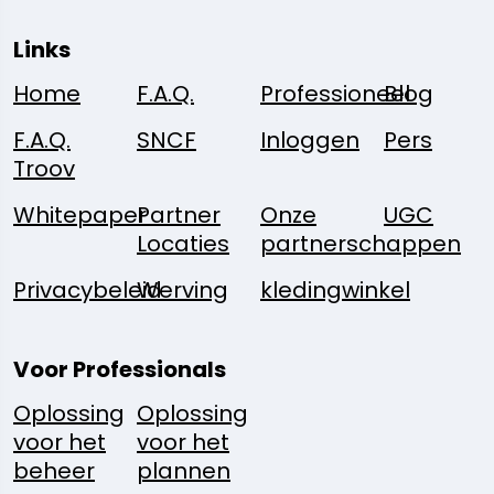
Links
Home
F.A.Q.
Professioneel
Blog
F.A.Q.
SNCF
Inloggen
Pers
Troov
Whitepaper
Partner
Onze
UGC
Locaties
partnerschappen
Privacybeleid
Werving
kledingwinkel
Voor Professionals
Oplossing
Oplossing
voor het
voor het
beheer
plannen