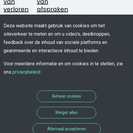
van
van
verloren
afspraken
voorwerpen
Deze website maakt gebruik van cookies om het
Volg
Heeft U
Media
Mobiele
siteverkeer te meten en om u video's, deelknoppen,
Ons:
Een
Kit
App
feedback over de inhoud van sociale platforms en
Vraag?
geanimeerde en interactieve inhoud te bieden.
Download
Voor meerdere informatie en om cookies in te stellen, zie
Schrijf
ons
privacybeleid
Ons
Beheer cookies
Weiger alles
COPYRIGHT 2026 - Alle rechten
voorbehouden aan TROOV
Allemaal accepteren