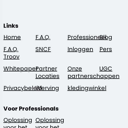
Links
Home
F.A.Q.
Professioneel
Blog
F.A.Q.
SNCF
Inloggen
Pers
Troov
Whitepaper
Partner
Onze
UGC
Locaties
partnerschappen
Privacybeleid
Werving
kledingwinkel
Voor Professionals
Oplossing
Oplossing
voor het
voor het