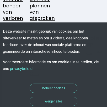
beheer
plannen
van
van
verloren
afspraken
voorwerpen
Deze website maakt gebruik van cookies om het
Volg
Heeft U
Media
Mobiele
siteverkeer te meten en om u video's, deelknoppen,
Ons:
Een
Kit
App
feedback over de inhoud van sociale platforms en
Vraag?
geanimeerde en interactieve inhoud te bieden.
Download
Voor meerdere informatie en om cookies in te stellen, zie
Schrijf
ons
privacybeleid
Ons
Beheer cookies
Weiger alles
COPYRIGHT 2026 - Alle rechten