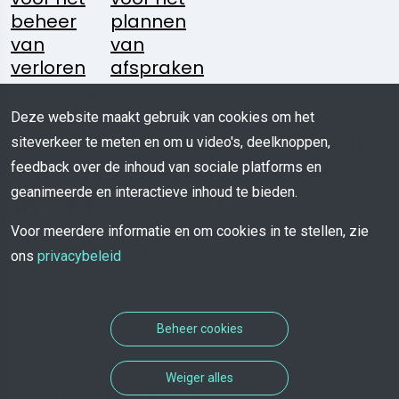
beheer
plannen
van
van
verloren
afspraken
voorwerpen
Deze website maakt gebruik van cookies om het
Volg
Heeft U
Media
Mobiele
siteverkeer te meten en om u video's, deelknoppen,
Ons:
Een
Kit
App
feedback over de inhoud van sociale platforms en
Vraag?
geanimeerde en interactieve inhoud te bieden.
Download
Voor meerdere informatie en om cookies in te stellen, zie
Schrijf
ons
privacybeleid
Ons
Beheer cookies
Weiger alles
COPYRIGHT 2026 - Alle rechten