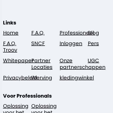
Links
Home
F.A.Q.
Professioneel
Blog
F.A.Q.
SNCF
Inloggen
Pers
Troov
Whitepaper
Partner
Onze
UGC
Locaties
partnerschappen
Privacybeleid
Werving
kledingwinkel
Voor Professionals
Oplossing
Oplossing
voor het
voor het