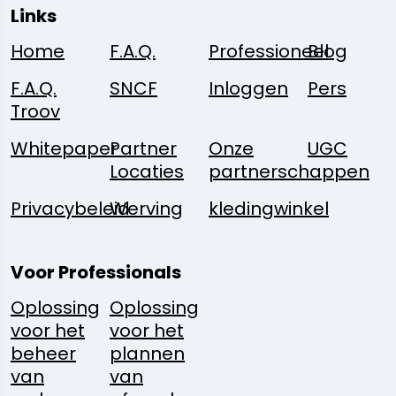
Links
Home
F.A.Q.
Professioneel
Blog
F.A.Q.
SNCF
Inloggen
Pers
Troov
Whitepaper
Partner
Onze
UGC
Locaties
partnerschappen
Privacybeleid
Werving
kledingwinkel
Voor Professionals
Oplossing
Oplossing
voor het
voor het
beheer
plannen
van
van