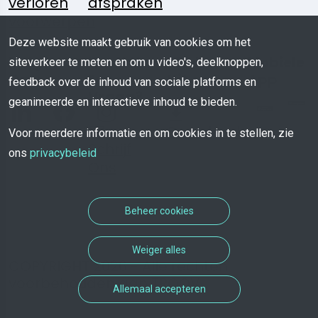
verloren
afspraken
voorwerpen
Deze website maakt gebruik van cookies om het
Volg
Heeft U
Media
Mobiele
siteverkeer te meten en om u video's, deelknoppen,
Ons:
Een
Kit
App
feedback over de inhoud van sociale platforms en
Vraag?
geanimeerde en interactieve inhoud te bieden.
Download
Voor meerdere informatie en om cookies in te stellen, zie
Schrijf
ons
privacybeleid
Ons
Beheer cookies
Weiger alles
COPYRIGHT 2026 - Alle rechten
voorbehouden aan TROOV
Allemaal accepteren