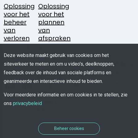
Oplossing
Oplossing
voor het
voor het
beheer
plannen
van
van
verloren
afspraken
voorwerpen
Deze website maakt gebruik van cookies om het
Volg
Heeft U
Media
Mobiele
siteverkeer te meten en om u video's, deelknoppen,
Ons:
Een
Kit
App
feedback over de inhoud van sociale platforms en
Vraag?
geanimeerde en interactieve inhoud te bieden.
Download
Voor meerdere informatie en om cookies in te stellen, zie
Schrijf
ons
privacybeleid
Ons
Beheer cookies