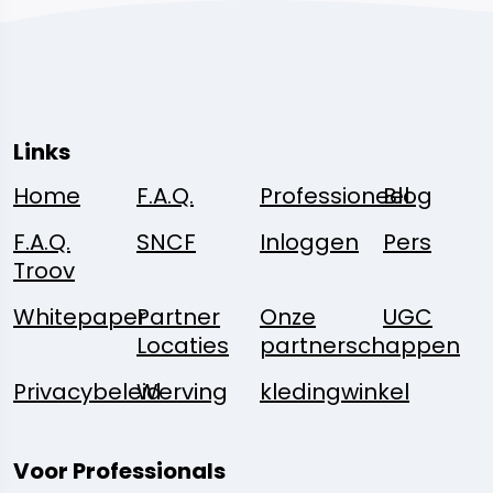
Links
Home
F.A.Q.
Professioneel
Blog
F.A.Q.
SNCF
Inloggen
Pers
Troov
Whitepaper
Partner
Onze
UGC
Locaties
partnerschappen
Privacybeleid
Werving
kledingwinkel
Voor Professionals