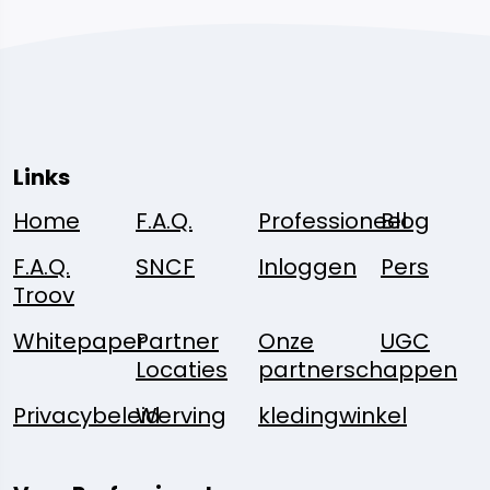
Links
Home
F.A.Q.
Professioneel
Blog
F.A.Q.
SNCF
Inloggen
Pers
Troov
Whitepaper
Partner
Onze
UGC
Locaties
partnerschappen
Privacybeleid
Werving
kledingwinkel