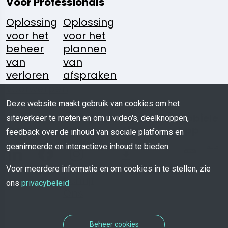
Voor Professionals
Oplossing
Oplossing
voor het
voor het
beheer
plannen
van
van
verloren
afspraken
voorwerpen
Deze website maakt gebruik van cookies om het
Volg
Heeft U
Media
Mobiele
siteverkeer te meten en om u video's, deelknoppen,
Ons:
Een
Kit
App
feedback over de inhoud van sociale platforms en
Vraag?
geanimeerde en interactieve inhoud te bieden.
Download
Voor meerdere informatie en om cookies in te stellen, zie
Schrijf
ons
privacybeleid
Ons
Beheer cookies