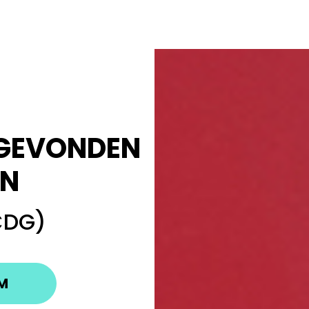
 GEVONDEN
N
CDG)
EM