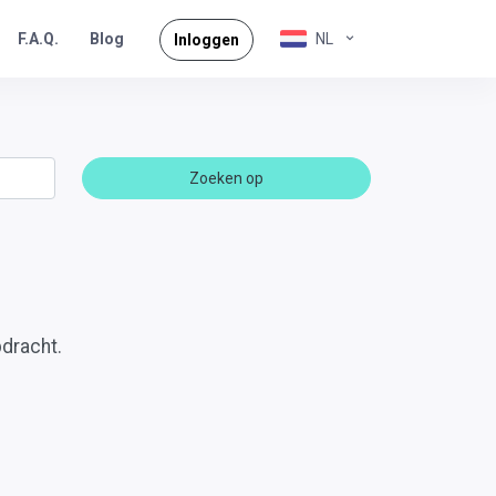
F.A.Q.
NL
Blog
Inloggen
Zoeken op
dracht.