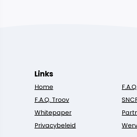
Links
Home
F.A.Q
F.A.Q. Troov
SNC
Whitepaper
Part
Privacybeleid
Werv