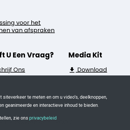
ssing voor het
nen van afspraken
ft U Een Vraag?
Media Kit
hrijf Ons
Download
 siteverkeer te meten en om u video's, deelknoppen,
en geanimeerde en interactieve inhoud te bieden.
tellen, zie ons
privacybeleid
 voorbehouden aan TROOV