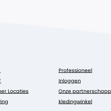
.
Professioneel
F
Inloggen
ner Locaties
Onze partnerschap
ing
kledingwinkel