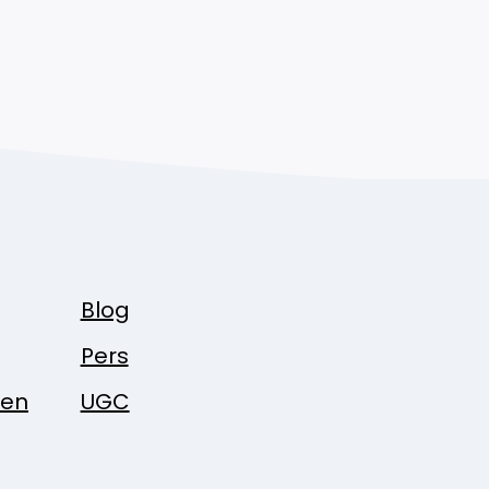
Blog
Pers
pen
UGC