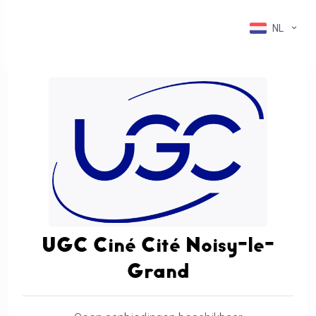
NL
UGC Ciné Cité Noisy-le-
Grand