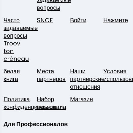
задаваемые
вопросы
Часто
SNCF
Войти
Нажмите
задаваемые
вопросы
Troov
ton
créneau
белая
Места
Наши
Условия
книга
партнеров
партнерские
использов
отношения
Политика
Набор
Магазин
конфиденциальности
персонала
Для Профессионалов