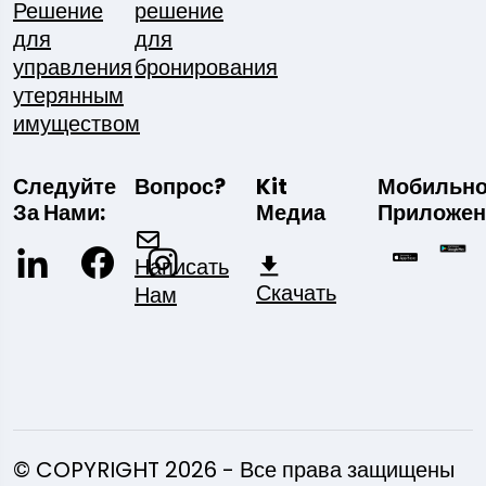
Решение
решение
для
для
управления
бронирования
утерянным
имуществом
Следуйте
Вопрос?
Kit
Мобильн
За Нами:
Медиа
Приложен
Написать
Скачать
Нам
© COPYRIGHT 2026 - Все права защищены