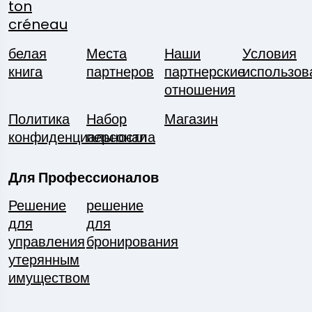
ton
créneau
белая
Места
Наши
Условия
книга
партнеров
партнерские
использов
отношения
Политика
Набор
Магазин
конфиденциальности
персонала
Для Профессионалов
Решение
решение
для
для
управления
бронирования
утерянным
имуществом