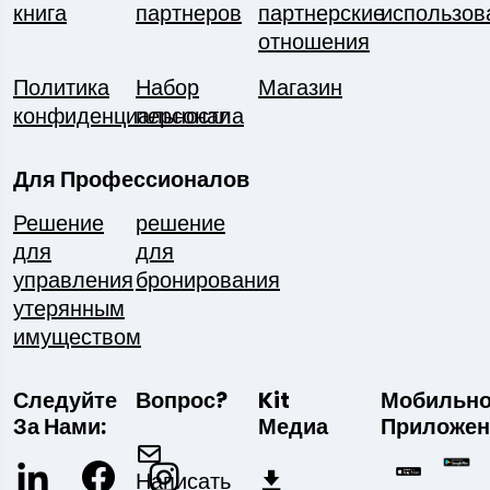
книга
партнеров
партнерские
использов
отношения
Политика
Набор
Магазин
конфиденциальности
персонала
Для Профессионалов
Решение
решение
для
для
управления
бронирования
утерянным
имуществом
Следуйте
Вопрос?
Kit
Мобильн
За Нами:
Медиа
Приложен
Написать