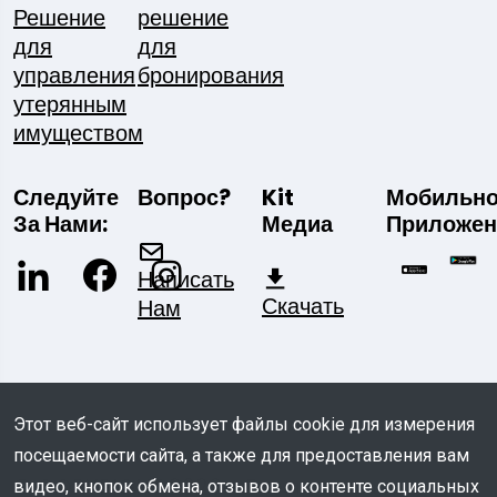
Решение
решение
для
для
управления
бронирования
утерянным
имуществом
Следуйте
Вопрос?
Kit
Мобильн
За Нами:
Медиа
Приложен
Написать
Скачать
Нам
Этот веб-сайт использует файлы cookie для измерения
посещаемости сайта, а также для предоставления вам
© COPYRIGHT 2026 - Все права защищены
видео, кнопок обмена, отзывов о контенте социальных