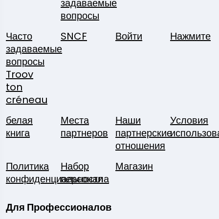
задаваемые
вопросы
Часто
SNCF
Войти
Нажмите
задаваемые
вопросы
Troov
ton
créneau
белая
Места
Наши
Условия
книга
партнеров
партнерские
использов
отношения
Политика
Набор
Магазин
конфиденциальности
персонала
Для Профессионалов