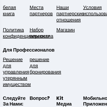
белая
Места
Наши
Условия
книга
партнеров
партнерские
использов
отношения
Политика
Набор
Магазин
конфиденциальности
персонала
Для Профессионалов
Решение
решение
для
для
управления
бронирования
утерянным
имуществом
Следуйте
Вопрос?
Kit
Мобильн
За Нами:
Медиа
Приложен