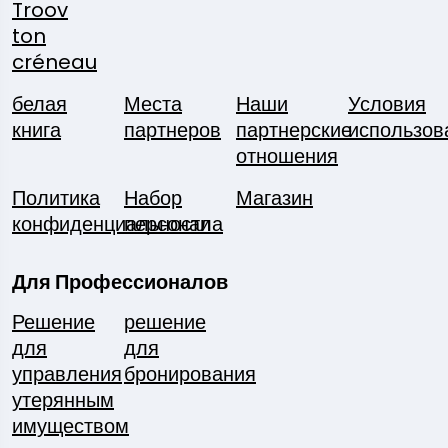
Troov
ton
créneau
белая
Места
Наши
Условия
книга
партнеров
партнерские
использов
отношения
Политика
Набор
Магазин
конфиденциальности
персонала
Для Профессионалов
Решение
решение
для
для
управления
бронирования
утерянным
имуществом