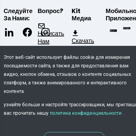
Следуйте
Вопрос?
Kit
Мобильн
За Нами:
Медиа
Приложен
Написать
Скачать
Нам
Этот веб-сайт использует файлы cookie для измерения
посещаемости сайта, а также для предоставления вам
видео, кнопок обмена, отзывов о контенте социальных
платформ, а также анимированного и интерактивного
© COPYRIGHT 2026 - Все права защищены
контента.
TROOV
узнайте больше и настройте трассировщики, мы пригла
вас прочитать нашу
политика конфиденциальности
.