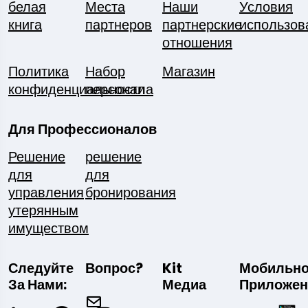
белая
Места
Наши
Условия
книга
партнеров
партнерские
использов
отношения
Политика
Набор
Магазин
конфиденциальности
персонала
Для Профессионалов
Решение
решение
для
для
управления
бронирования
утерянным
имуществом
Следуйте
Вопрос?
Kit
Мобильн
За Нами:
Медиа
Приложен