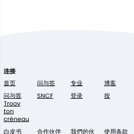
连接
首页
问与答
专业
博客
问与答
SNCF
登录
按
Troov
ton
créneau
白皮书
合作伙伴
我們的伙
使用条款