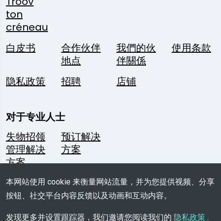
Troov
ton
créneau
白皮书
合作伙伴
我們的伙
使用条款
地点
伴關係
隐私政策
招聘
店铺
对于专业人士
失物招领
预订解决
管理解决
方案
方案
本网站使用 cookie 来衡量网站流量，并为您提供视频、分享
关注我们
一个问
媒体资料
移动应用
按钮、社交平台内容反馈以及动画和互动内容。
题？
袋
发现更多并设置跟踪器，我们邀请您阅读我们的
隐私政策
.