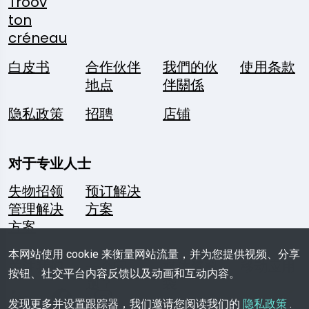
Troov
ton
créneau
白皮书
合作伙伴
我們的伙
使用条款
地点
伴關係
隐私政策
招聘
店铺
对于专业人士
失物招领
预订解决
管理解决
方案
方案
本网站使用 cookie 来衡量网站流量，并为您提供视频、分享
关注我们
一个问
媒体资料
移动应用
按钮、社交平台内容反馈以及动画和互动内容。
题？
袋
发现更多并设置跟踪器，我们邀请您阅读我们的
隐私政策
.