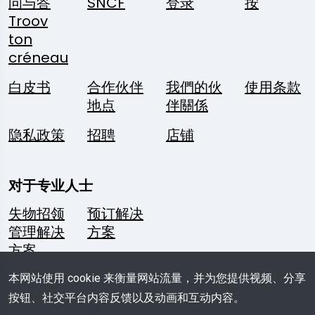
问与答
SNCF
登录
按
Troov
ton
créneau
白皮书
合作伙伴
我們的伙
使用条款
地点
伴關係
隐私政策
招聘
店铺
对于专业人士
失物招领
预订解决
管理解决
方案
方案
本网站使用 cookie 来衡量网站流量，并为您提供视频、分享
关注我们
一个问
媒体资料
移动应用
按钮、社交平台内容反馈以及动画和互动内容。
题？
袋