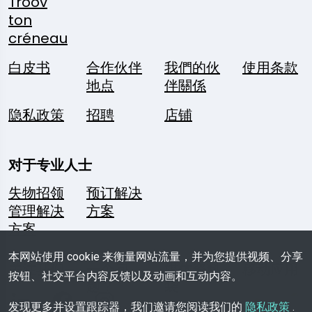
Troov
ton
créneau
白皮书
合作伙伴
我們的伙
使用条款
地点
伴關係
隐私政策
招聘
店铺
对于专业人士
失物招领
预订解决
管理解决
方案
方案
本网站使用 cookie 来衡量网站流量，并为您提供视频、分享
关注我们
一个问
媒体资料
移动应用
按钮、社交平台内容反馈以及动画和互动内容。
题？
袋
发现更多并设置跟踪器，我们邀请您阅读我们的
隐私政策
.