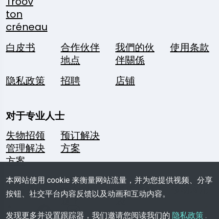
Troov
ton
créneau
白皮书
合作伙伴
我們的伙
使用条款
地点
伴關係
隐私政策
招聘
店铺
对于专业人士
失物招领
预订解决
管理解决
方案
方案
本网站使用 cookie 来衡量网站流量，并为您提供视频、分享
关注我们
一个问
媒体资料
移动应用
按钮、社交平台内容反馈以及动画和互动内容。
题？
袋
发现更多并设置跟踪器，我们邀请您阅读我们的
隐私政策
.