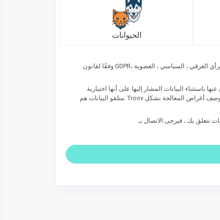
الحيوانات
وفقًا لقانون GDPR، يرجى عدم إدخال أي من البيانات التالية (حتى إذا ظهرت على الغرض المفقود / الموجود): رقم الضمان الاجتماعي ، بيانات عن الأصل العرقي ، الرأي العرقي ، السياسي ، العضوية
ها باستثناء البيانات المشار إليها على أنها اختيارية.
متلقو البيانات هم: Troov في بصفتك متحكمًا في البيانات وكذلك أي شركة في مجموعتنا ومقدمي الخدمات وشركاء الأعمال لدينا إذا كنت قد وافقت على الاتصال بهم وتم وصف أغراض المعالجة بشكل