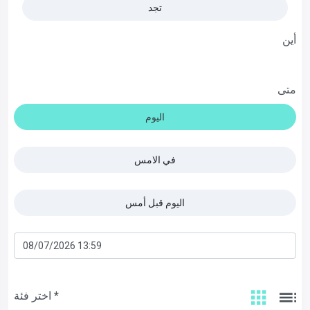
تجد
أين
متى
اليوم
في الامس
اليوم قبل أمس
اختر فئة *