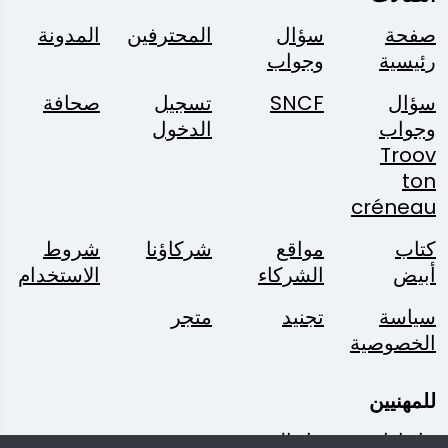
صفحة
سؤال
المحترفين
المدونة
رئيسية
وجواب
سؤال
SNCF
تسجيل
صحافة
وجواب
الدخول
Troov
ton
créneau
كتاب
مواقع
شركاؤنا
شروط
أبيض
الشركاء
الاستخدام
سياسة
تجنيد
متجر
الخصوصية
للمهنيين
حل إدارة
حل الحجز