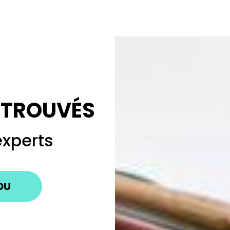
S TROUVÉS
experts
DU