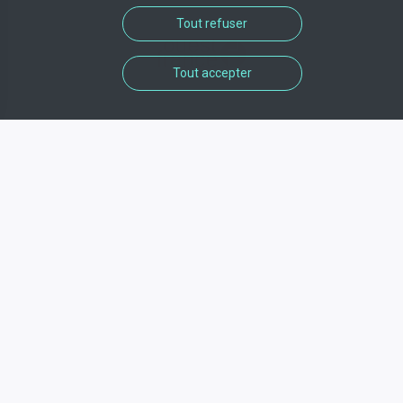
Tout refuser
Tout accepter
35 millions d’objets ont été perdus par les
Français en un an, selon une étude d’Ipsos.
Il en ressort que les plus jeunes sont les
plus étourdis. Des disparités existent
aussi selon les régions. La plupart du
temps, les objets ne sont pas retrouvés.
Leur remplacement coûterait 5 milliards
d’euros.
Consulter
24/01/2022