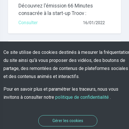
Découvrez l'émission 66 Minutes
consacrée à la start-up Troov :
Consulter
16/01/2022
Ce site utilise des cookies destinés à mesurer la fréquentatio
du site ainsi qu’à vous proposer des vidéos, des boutons de
partage, des remontées de contenus de plateformes sociales
Le JT de 20h de TF1 revient sur l'étude
et des contenus animés et interactifs.
menée par IPSOS pour Troov et compare
Pour en savoir plus et paramétrer les traceurs, nous vous
un bureau d'objet trouvés avec et sans
invitons à consulter notre
politique de confidentialité
.
Troov, à la clé une expérience totalement
différente
Consulter
24/01/2022
Gérer les cookies