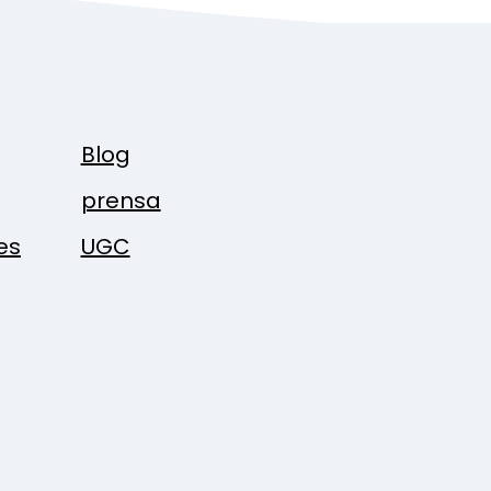
Blog
prensa
es
UGC