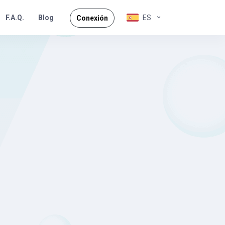
F.A.Q.
ES
Blog
Conexión