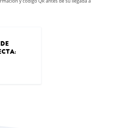
irmación y código QR antes de su llegada a
 DE
ECTA: