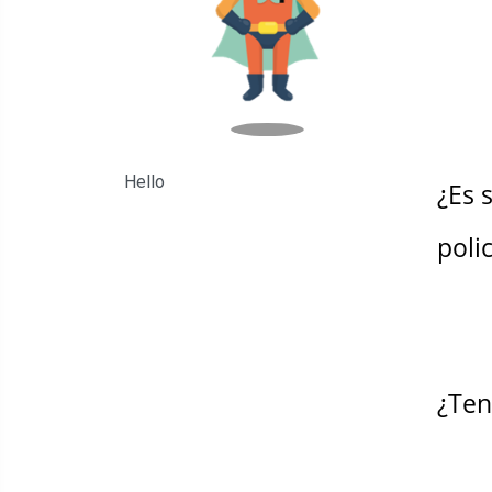
Hello
¿Es 
poli
¿Ten