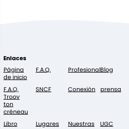
Enlaces
Página
F.A.Q.
Profesional
Blog
de inicio
F.A.Q.
SNCF
Conexión
prensa
Troov
ton
créneau
Libro
Lugares
Nuestras
UGC