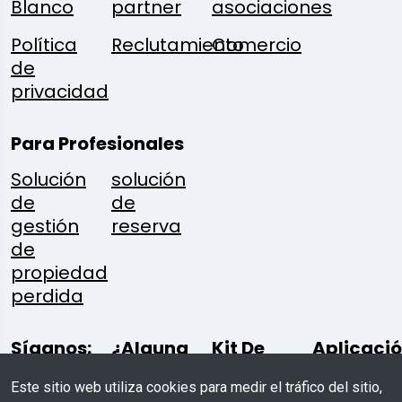
Blanco
partner
asociaciones
Política
Reclutamiento
Comercio
de
privacidad
Para Profesionales
Solución
solución
de
de
gestión
reserva
de
propiedad
perdida
Síganos:
¿Alguna
Kit De
Aplicaci
Pregunta?
Medios
Movil
Este sitio web utiliza cookies para medir el tráfico del sitio,
De