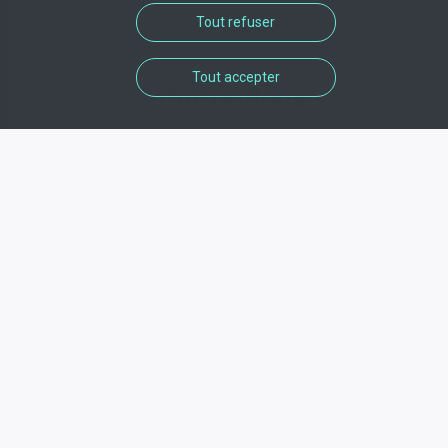
Tout refuser
Tout accepter
Informations
Adresse
47 Rue du Général Leclerc , 92130 , Issy-
les-Moulineaux