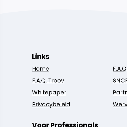
Links
Home
F.A.Q
F.A.Q. Troov
SNC
Whitepaper
Part
Privacybeleid
Werv
Voor Professionals