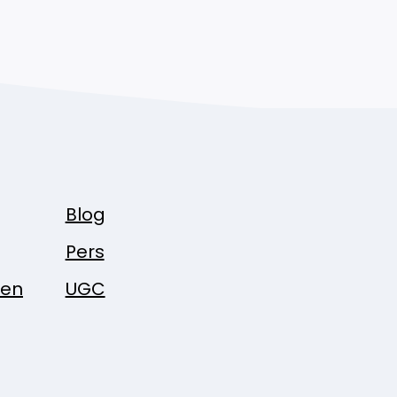
Blog
Pers
pen
UGC