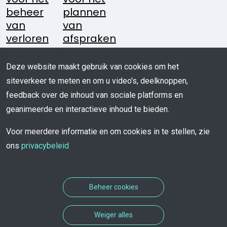
beheer
plannen
van
van
verloren
afspraken
voorwerpen
Deze website maakt gebruik van cookies om het
Volg
Heeft U
Media
Mobiele
siteverkeer te meten en om u video's, deelknoppen,
Ons:
Een
Kit
App
feedback over de inhoud van sociale platforms en
Vraag?
geanimeerde en interactieve inhoud te bieden.
Download
Voor meerdere informatie en om cookies in te stellen, zie
Schrijf
ons
privacybeleid
Ons
Beheer cookies
Weiger alles
COPYRIGHT 2026 - Alle rechten