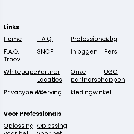
Links
Home
F.A.Q.
Professioneel
Blog
F.A.Q.
SNCF
Inloggen
Pers
Troov
Whitepaper
Partner
Onze
UGC
Locaties
partnerschappen
Privacybeleid
Werving
kledingwinkel
Voor Professionals
Oplossing
Oplossing
voor het
voor het