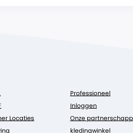
.
Professioneel
F
Inloggen
ner Locaties
Onze partnerschap
ing
kledingwinkel