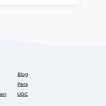
Blog
Pers
pen
UGC