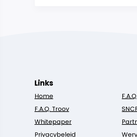
Links
Home
F.A.Q
F.A.Q. Troov
SNC
Whitepaper
Part
Privacybeleid
Werv