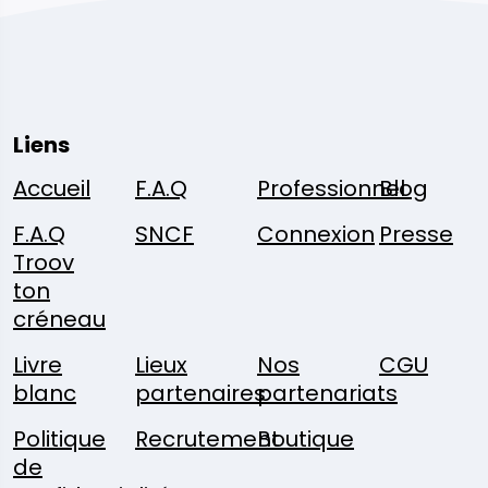
Liens
Accueil
F.A.Q
Professionnel
Blog
F.A.Q
SNCF
Connexion
Presse
Troov
ton
créneau
Livre
Lieux
Nos
CGU
blanc
partenaires
partenariats
Politique
Recrutement
Boutique
de