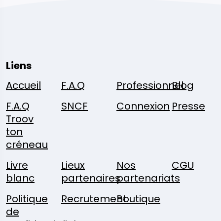
Liens
Accueil
F.A.Q
Professionnel
Blog
F.A.Q
SNCF
Connexion
Presse
Troov
ton
créneau
Livre
Lieux
Nos
CGU
blanc
partenaires
partenariats
Politique
Recrutement
Boutique
de