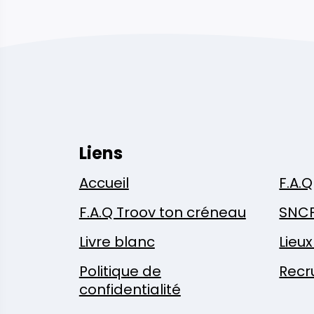
Liens
Accueil
F.A.Q
F.A.Q Troov ton créneau
SNC
Livre blanc
Lieu
Politique de
Recr
confidentialité